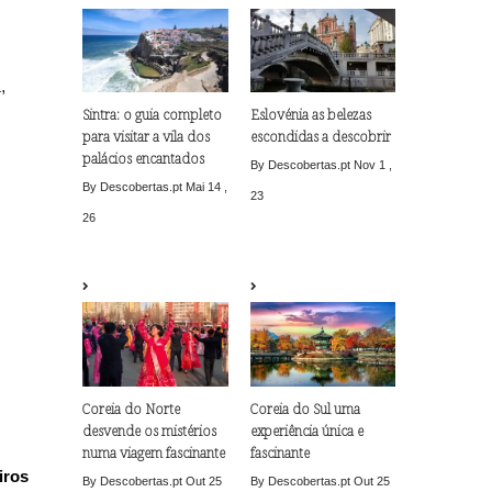
,
Sintra: o guia completo
Eslovénia as belezas
para visitar a vila dos
escondidas a descobrir
palácios encantados
By Descobertas.pt
Nov 1 ,
By Descobertas.pt
Mai 14 ,
23
26
Coreia do Norte
Coreia do Sul uma
desvende os mistérios
experiência única e
numa viagem fascinante
fascinante
iros
By Descobertas.pt
Out 25
By Descobertas.pt
Out 25