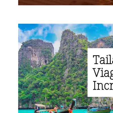
Tai
Via
Incr