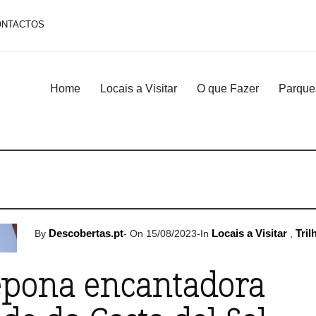
ONTACTOS
Home
Locais a Visitar
O que Fazer
Parque
Descobertas.pt
Locais a Visitar
Tril
By
-
On 15/08/2023
-
In
,
epona encantadora