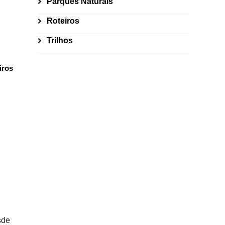
Parques Naturais
Roteiros
Trilhos
iros
sde