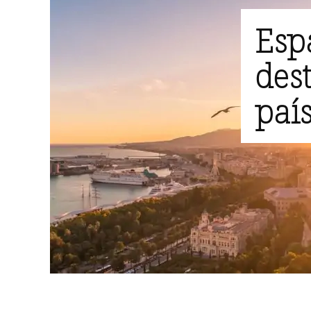
Esp
des
paí