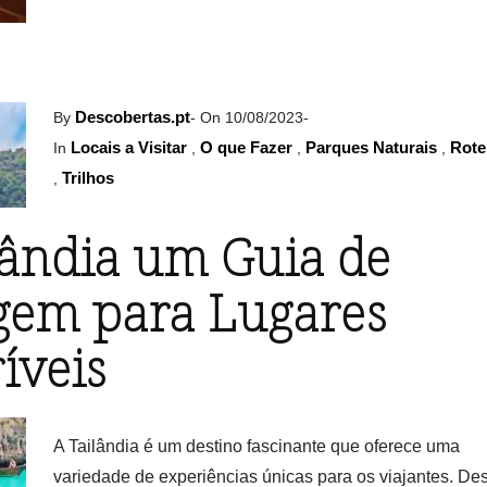
Descobertas.pt
By
-
On 10/08/2023
-
Locais a Visitar
O que Fazer
Parques Naturais
Rote
In
,
,
,
Trilhos
,
lândia um Guia de
gem para Lugares
íveis
A Tailândia é um destino fascinante que oferece uma
variedade de experiências únicas para os viajantes. De