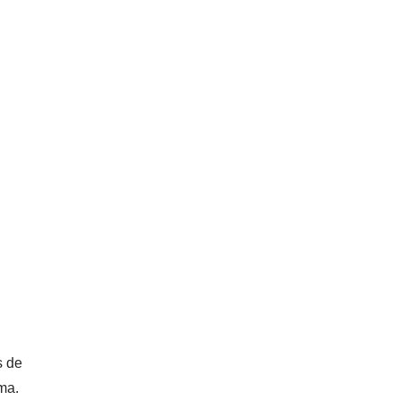
s de
ma.