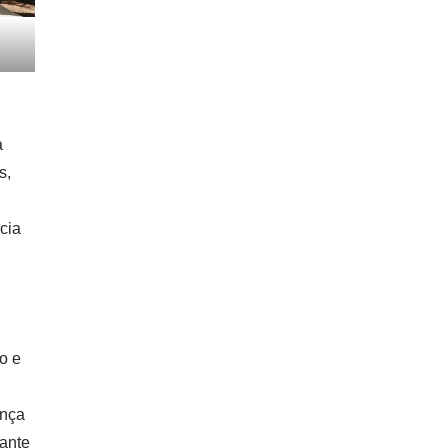
a
s,
cia
o e
ança
rante