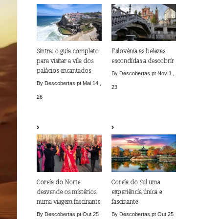
Sintra: o guia completo
Eslovénia as belezas
para visitar a vila dos
escondidas a descobrir
palácios encantados
By Descobertas.pt
Nov 1 ,
By Descobertas.pt
Mai 14 ,
23
26
Coreia do Norte
Coreia do Sul uma
desvende os mistérios
experiência única e
numa viagem fascinante
fascinante
By Descobertas.pt
Out 25
By Descobertas.pt
Out 25