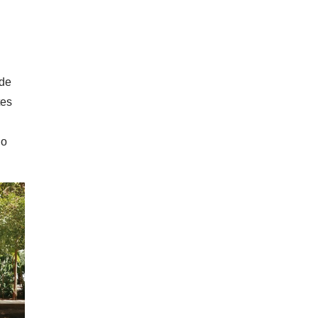
ade
tes
 o