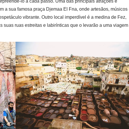
urpreendê-lo a cada passo. Uma das principais atrações é
m a sua famosa praça Djemaa El Fna, onde artesãos, músicos
spetáculo vibrante. Outro local imperdível é a medina de Fez,
uas ruas estreitas e labirínticas que o levarão a uma viagem