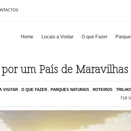
ONTACTOS
Home
Locais a Visitar
O que Fazer
Parque
por um País de Maravilhas
A VISITAR
,
O QUE FAZER
,
PARQUES NATURAIS
,
ROTEIROS
,
TRILHO
718
V