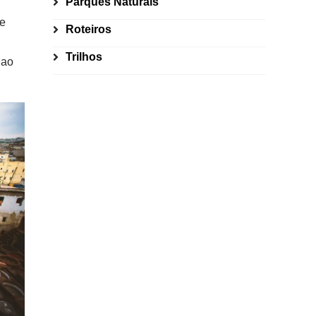
Parques Naturais
 e
Roteiros
Trilhos
 ao