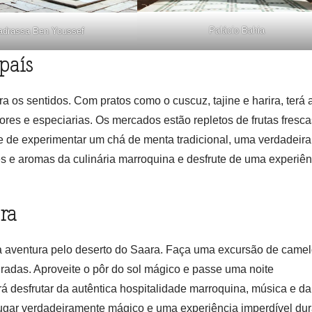
Palácio Bahia
drassa Ben Youssef
país
 os sentidos. Com pratos como o cuscuz, tajine e harira, terá 
es e especiarias. Os mercados estão repletos de frutas fresca
e de experimentar um chá de menta tradicional, uma verdadeira
es e aromas da culinária marroquina e desfrute de uma experiên
ra
a aventura pelo deserto do Saara. Faça uma excursão de camel
adas. Aproveite o pôr do sol mágico e passe uma noite
desfrutar da autêntica hospitalidade marroquina, música e d
lugar verdadeiramente mágico e uma experiência imperdível du