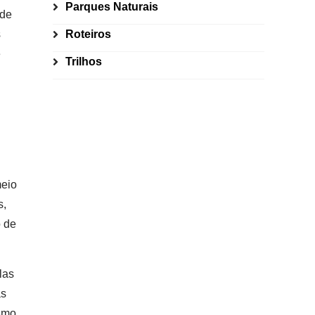
Parques Naturais
 de
s
Roteiros
e
Trilhos
meio
s,
o de
las
as
esmo