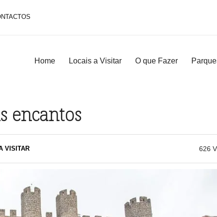
ONTACTOS
Home
Locais a Visitar
O que Fazer
Parque
s encantos
A VISITAR
626
V