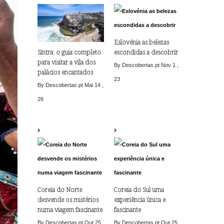
Eslovénia as belezas
escondidas a descobrir
Sintra: o guia completo
para visitar a vila dos
By Descobertas.pt
Nov 1 ,
palácios encantados
23
By Descobertas.pt
Mai 14 ,
26
Coreia do Norte
Coreia do Sul uma
desvende os mistérios
experiência única e
numa viagem fascinante
fascinante
By Descobertas.pt
Out 25
By Descobertas.pt
Out 25