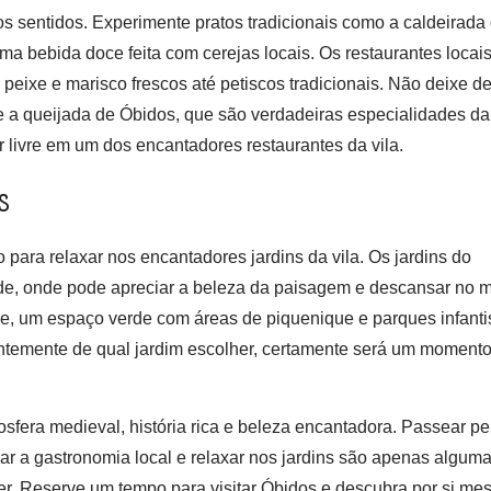
os sentidos. Experimente pratos tradicionais como a caldeirada
uma bebida doce feita com cerejas locais. Os restaurantes locai
eixe e marisco frescos até petiscos tradicionais. Não deixe d
e a queijada de Óbidos, que são verdadeiras especialidades da
r livre em um dos encantadores restaurantes da vila.
s
o para relaxar nos encantadores jardins da vila. Os jardins do
de, onde pode apreciar a beleza da paisagem e descansar no 
de, um espaço verde com áreas de piquenique e parques infanti
entemente de qual jardim escolher, certamente será um moment
sfera medieval, história rica e beleza encantadora. Passear pe
ear a gastronomia local e relaxar nos jardins são apenas algum
er. Reserve um tempo para visitar Óbidos e descubra por si m