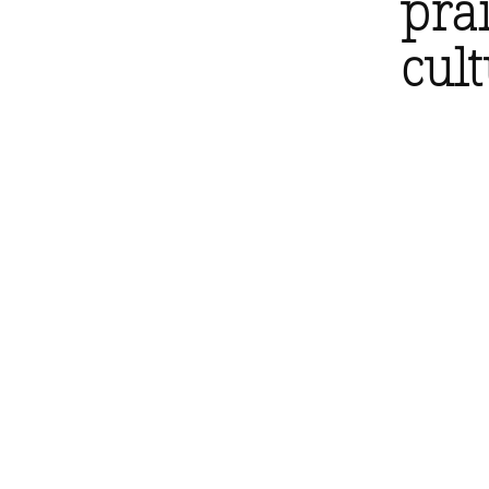
pra
cul