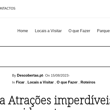
ONTACTOS
Home
Locais a Visitar
O que Fazer
Parque
Descobertas.pt
By
-
On 15/08/2023
-
Ficar
Locais a Visitar
O que Fazer
Roteiros
In
,
,
,
za Atrações imperdívei