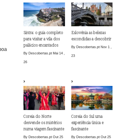
Sintra: o guia completo
Eslovénia as belezas
para visitar a vila dos
escondidas a descobrir
palácios encantados
By Descobertas.pt
Nov 1 ,
sboa
By Descobertas.pt
Mai 14 ,
23
26
Coreia do Norte
Coreia do Sul uma
desvende os mistérios
experiência única e
numa viagem fascinante
fascinante
By Descobertas.pt
Out 25
By Descobertas.pt
Out 25