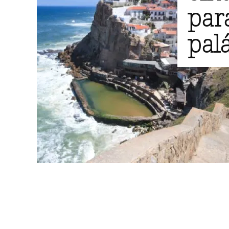
para
pal