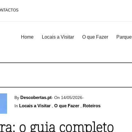
ONTACTOS
Home
Locais a Visitar
O que Fazer
Parque
Descobertas.pt
By
-
On 14/05/2026
-
Locais a Visitar
O que Fazer
Roteiros
In
,
,
ra: o guia completo