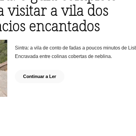
 visitar a vila dos
ácios encantados
Sintra: a vila de conto de fadas a poucos minutos de Li
Encravada entre colinas cobertas de neblina.
Continuar a Ler